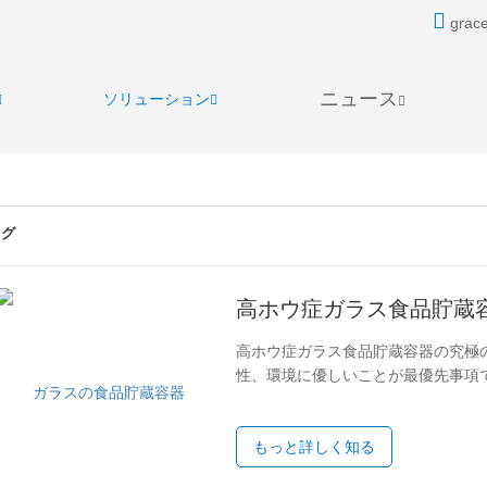
grace
ニュース
ソリューション
ログ
高ホウ症ガラス食品貯蔵
高ホウ症ガラス食品貯蔵容器の究極
性、環境に優しいことが最優先事項
容器機能と持続可能性を組み合わせ
らの容器が食事の準備、保管、調理に
ケイ酸塩の高いガラスとは？** ボ
もっと詳しく知る
ルミナと酸化ナトリウムで構成され