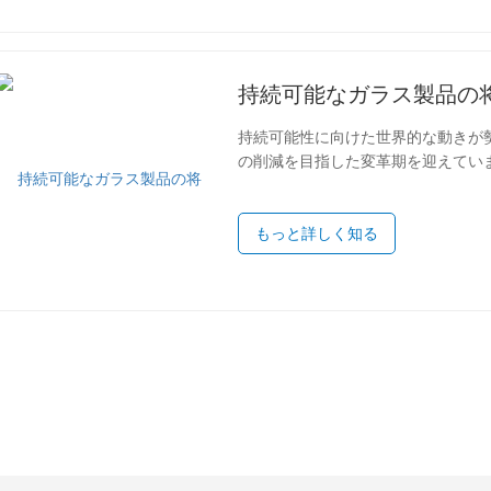
例外的に与えます熱衝撃耐性、つま
ます。
持続可能性に向けた世界的な動きが
の削減を目指した変革期を迎えてい
ラルな生産、リサイクル材料の使用、
が際立っています。ガラス業界の大手企業である S
Ltd. (LINUO GLASS) は
もっと詳しく知る
の分野で、これらのイノベーション
ルな生産