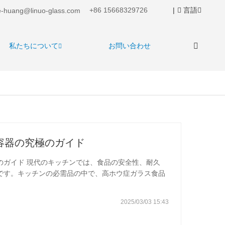
+86 15668329726
|
言語
-huang@linuo-glass.com
私たちについて
お問い合わせ
容器の究極のガイド
のガイド 現代のキッチンでは、食品の安全性、耐久
です。キッチンの必需品の中で、高ホウ症ガラス食品
て、ゲームチェンジャーとして浮上しています。これ
革命をもたらしている理由を探りましょう。 **ホウ
2025/03/03 15:43
ロケイ酸塩ガラスは、シリカ、三酸化ホウ素、少量のア
るガラスの一種です。そのユニークな構造は、それを