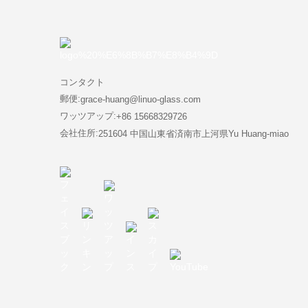
コンタクト
郵便:
grace-huang@linuo-glass.com
ワッツアップ:
+86 15668329726
会社住所:
251604 中国山東省済南市上河県Yu Huang-miao