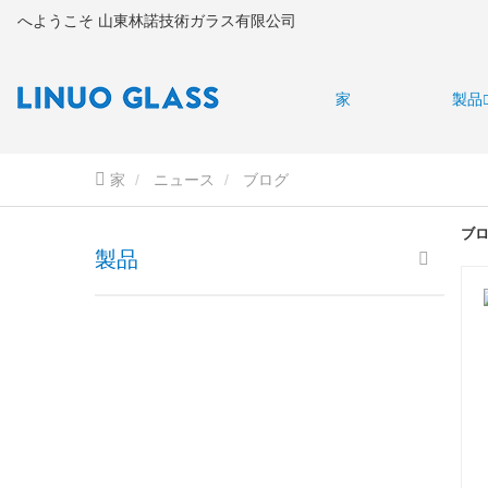
へようこそ 山東林諾技術ガラス有限公司
家
製品
家
ニュース
ブログ
ブ
製品