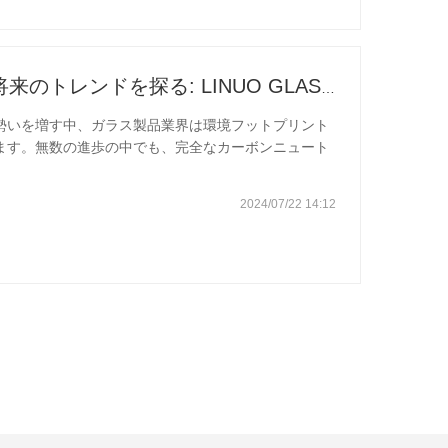
り、ひび割れずに極端な温度変化に耐えることができ
持続可能なガラス製品の将来のトレンドを探る: LINUO GLASS が先導する
勢いを増す中、ガラス製品業界は環境フットプリント
ます。無数の進歩の中でも、完全なカーボンニュート
生分解性ガラスの進化という 3 つの主要なトレンド
handong Linuo Technical Glass Co.
2024/07/22 14:12
、特にキッチンやダイニング用途向けの耐久性のある耐熱ガラス
の最前線に立っています。 完全なカーボンニュートラ