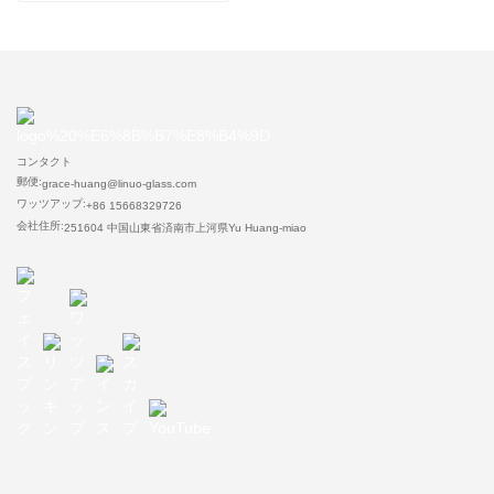
コンタクト
郵便:
grace-huang@linuo-glass.com
ワッツアップ:
+86 15668329726
会社住所:
251604 中国山東省済南市上河県Yu Huang-miao