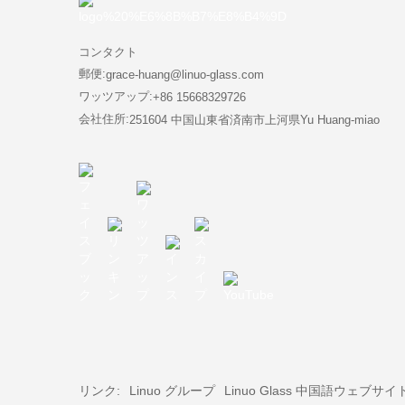
コンタクト
郵便:
grace-huang@linuo-glass.com
ワッツアップ:
+86 15668329726
会社住所:
251604 中国山東省済南市上河県Yu Huang-miao
リンク:
Linuo グループ
Linuo Glass 中国語ウェブサイ