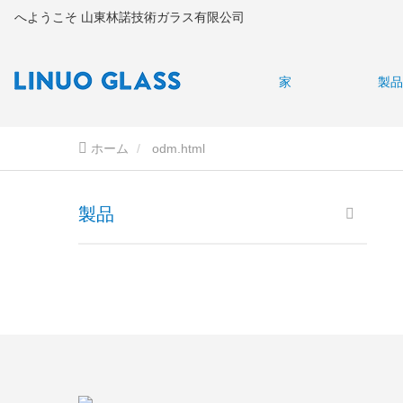
へようこそ 山東林諾技術ガラス有限公司
家
製品
ホーム
odm.html
製品