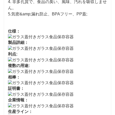
4. 非多孔質で、食品の臭い、風味、汚れを吸収しませ
ん。
5.気密&amp;漏れ防止、BPAフリー、PP蓋;
仕様：
製品詳細：
利点:
複数の用途:
相棒：
証明書：
企業情報：
生産ライン：