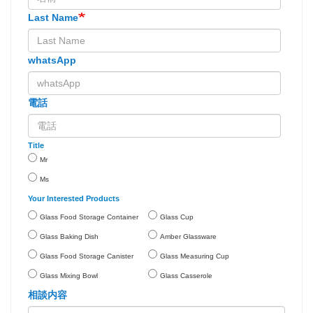
Last Name
whatsApp
電話
Title
Mr
Ms
Your Interested Products
Glass Food Storage Container
Glass Cup
Glass Baking Dish
Amber Glassware
Glass Food Storage Canister
Glass Measuring Cup
Glass Mixing Bowl
Glass Casserole
相談内容