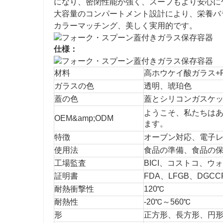
になり、密閉性能が強く、スープもより安心に
大容量のコンパートメント設計により、栄養バ
カラーマッチング、美しく実用的です。
仕様：
材料
高ホウケイ酸ガラス+
ガラスの色
透明、琥珀色
蓋の色
蓋とシリコンガスケ
ようこそ、私たちは
OEM&amp;ODM
ます。
特徴
オーブン対応、電子
使用法
食品の準備、食品の
工場監査
BICI、コストコ、ウ
証明書
FDA、LFGB、DGCC
耐熱衝撃性
120℃
耐熱性
-20℃～560℃
形
正方形、長方形、円