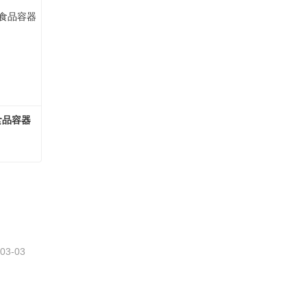
食品容器
アカシア材の蓋付きガラス製食品容器
さい
-03-03