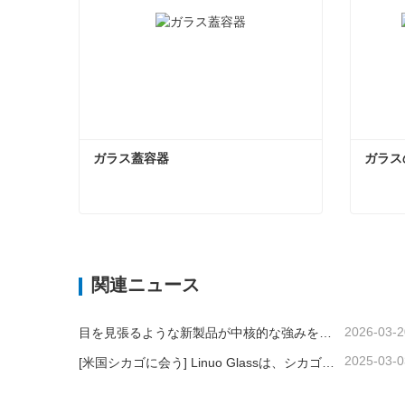
ガラス蓋容器
ガラス
ガラス蓋容器
ガラス
今コンタクトしてください
今
関連ニュース
2026-03-2
目を見張るような新製品が中核的な強みをアピール｜Linuo Special Glassがアンビエンテ・フランクフルトでデビュー
2025-03-0
[米国シカゴに会う] Linuo Glassは、シカゴにインスパイアされたホームショーを集めることをお勧めします！