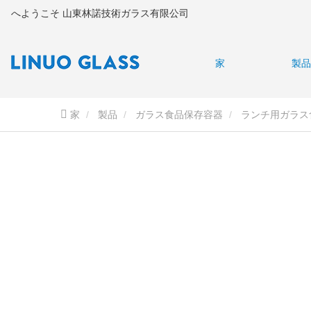
へようこそ 山東林諾技術ガラス有限公司
家
製品
家
製品
ガラス食品保存容器
ランチ用ガラス