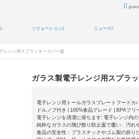
grace
ソリューション
ニュース
子レンジ用スプラッターカバー蓋
ガラス製電子レンジ用スプラッ
電子レンジ用トールガラスプレートフードカバ
ドルノブ付き | 100%食品グレード | BPA
電子レンジを清潔に保ちます: 電子レンジ内
純粋なガラスの飛び散り防止蓋で覆い、汚れ
食品の安全性：プラスチックやゴム製の折り