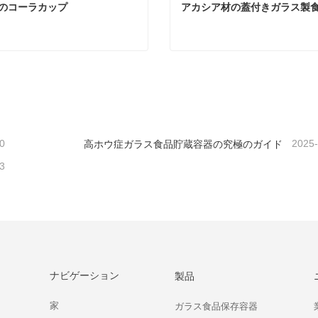
のコーラカップ
アカシア材の蓋付きガラス製
のコーラカップ
コンタクトしてください
今コンタクトしてくだ
0
2025
高ホウ症ガラス食品貯蔵容器の究極のガイド
3
ナビゲーション
製品
家
ガラス食品保存容器