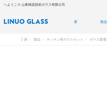
へようこそ 山東林諾技術ガラス有限公司
家
製品
家
製品
キッチン用ガラスセット
ガラス製電