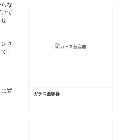
がらな
溶けて
ませ
インさ
とで、
）に置
ガラス蓋容器
ガラス蓋容器
今コンタクトしてください