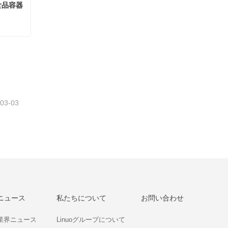
食品容器
アカシア材の蓋付きガラス製食品容器
さい
-03-03
ニュース
私たちについて
お問い合わせ
業界ニュース
Linuoグループについて