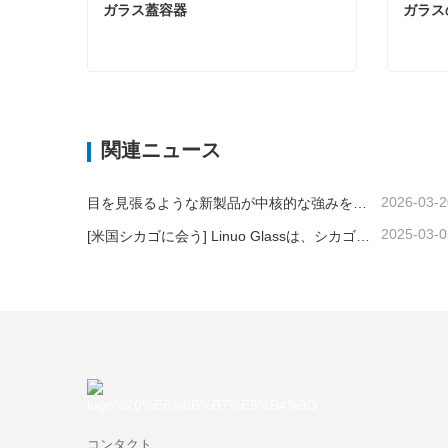
ガラス蓋容器
ガラス
ガラス蓋容器
ガラス
今コンタクトしてください
今
関連ニュース
2026-03-2
目を見張るような新製品が中核的な強みをアピール｜Linuo Special Glassがアンビエンテ・フランクフルトでデビュー
2025-03-0
[米国シカゴに会う] Linuo Glassは、シカゴにインスパイアされたホームショーを集めることをお勧めします！
コンタクト