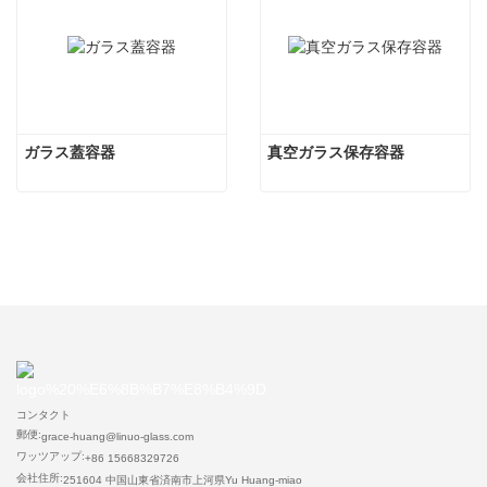
ガラス蓋容器
真空ガラス保存容器
コンタクト
郵便:
grace-huang@linuo-glass.com
ワッツアップ:
+86 15668329726
会社住所:
251604 中国山東省済南市上河県Yu Huang-miao