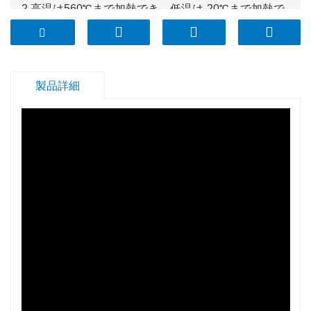
2.高温は560℃まで加熱でき、低温は-20℃まで加熱で
きます。
3. 120℃までの熱衝撃に優れています。
4. オーブン、電子レンジ、食器洗い機、冷凍庫に安全
です。LFGB、PROP65、DGCCRFに合格できます。
製品詳細
5. 非多孔質で、食品の臭い、風味、汚れを吸収しませ
ん。
6.BPAフリー、PP蓋;
7. BSCI、ウォルマート承認。