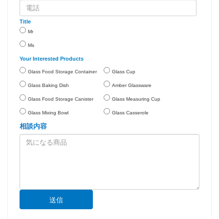
Title
Mr
Ms
Your Interested Products
Glass Food Storage Container
Glass Cup
Glass Baking Dish
Amber Glassware
Glass Food Storage Canister
Glass Measuring Cup
Glass Mixing Bowl
Glass Casserole
相談内容
送信