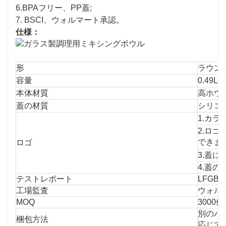
6.BPAフリー、PP蓋;
7. BSCI、ウォルマート承認。
仕様：
形
ラウン
容量
0.49L/0
本体材質
高ホウ
蓋の材質
シリコ
1.カ
2.ロ
できま
ロゴ
3.蓋に
4.蓋の
テストレポート
LFGB
工場監査
ウォルマ
MOQ
3000個
別のパ
梱包方法
応じて